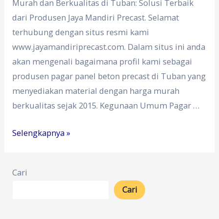
Murah dan Berkualitas di Tuban: Solusi Terbaik
dari Produsen Jaya Mandiri Precast. Selamat
terhubung dengan situs resmi kami
www.jayamandiriprecast.com. Dalam situs ini anda
akan mengenali bagaimana profil kami sebagai
produsen pagar panel beton precast di Tuban yang
menyediakan material dengan harga murah
berkualitas sejak 2015. Kegunaan Umum Pagar …
Harga
Selengkapnya »
Pagar
Panel
Cari
Beton
Cari
Tuban
0812-