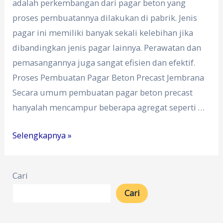
adalah perkembangan dari pagar beton yang
proses pembuatannya dilakukan di pabrik. Jenis
pagar ini memiliki banyak sekali kelebihan jika
dibandingkan jenis pagar lainnya. Perawatan dan
pemasangannya juga sangat efisien dan efektif.
Proses Pembuatan Pagar Beton Precast Jembrana
Secara umum pembuatan pagar beton precast
hanyalah mencampur beberapa agregat seperti …
Pabrik
Selengkapnya »
Pagar
Beton
Cari
Precast
Cari
Jembrana
0812-