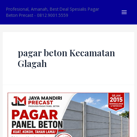
Lewati
Profesional, Amanah, Best Deal Spesialis Pagar
ke
Beton Precast - 0812.9001.5559
Mai
konten
Men
pagar beton Kecamatan
Glagah