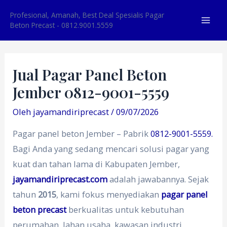
Lewati
Profesional, Amanah, Best Deal Spesialis Pagar
ke
Beton Precast - 0812.9001.5559
Mai
konten
Men
Jual Pagar Panel Beton
Jember 0812-9001-5559
Oleh
jayamandiriprecast
/
09/07/2026
Pagar panel beton Jember – Pabrik
0812-9001-5559.
Bagi Anda yang sedang mencari solusi pagar yang
kuat dan tahan lama di Kabupaten Jember,
jayamandiriprecast.com
adalah jawabannya. Sejak
tahun
2015
, kami fokus menyediakan
pagar panel
beton precast
berkualitas untuk kebutuhan
perumahan, lahan usaha, kawasan industri,